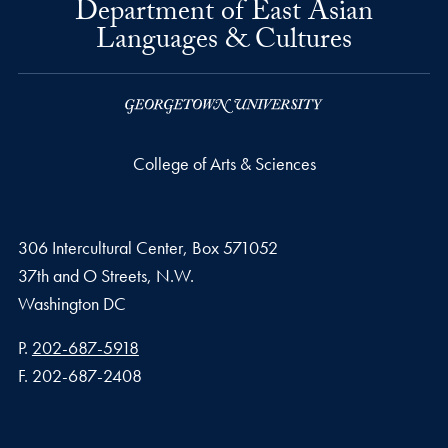
Department of East Asian
Languages & Cultures
College of Arts & Sciences
306 Intercultural Center, Box 571052
37th and O Streets, N.W.
Washington
DC
Phone number
P.
202-687-5918
Fax number
F.
202-687-2408