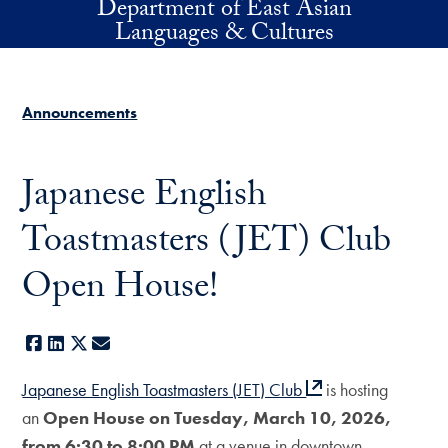
Department of East Asian
Skip to main content
Languages & Cultures
Announcements
Japanese English
Toastmasters (JET) Club
Open House!
Facebook
LinkedIn
X
E-mail
Japanese English Toastmasters (JET) Club
is hosting
an
Open House on Tuesday, March 10, 2026,
from 6:30 to 8:00 PM
at a venue in downtown