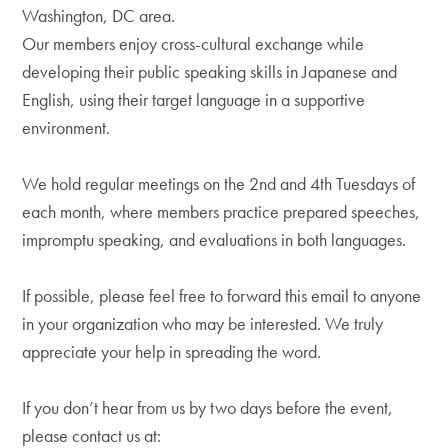
Washington, DC area.
Our members enjoy cross-cultural exchange while
developing their public speaking skills in Japanese and
English, using their target language in a supportive
environment.
We hold regular meetings on the 2nd and 4th Tuesdays of
each month, where members practice prepared speeches,
impromptu speaking, and evaluations in both languages.
If possible, please feel free to forward this email to anyone
in your organization who may be interested. We truly
appreciate your help in spreading the word.
If you don’t hear from us by two days before the event,
please contact us at: