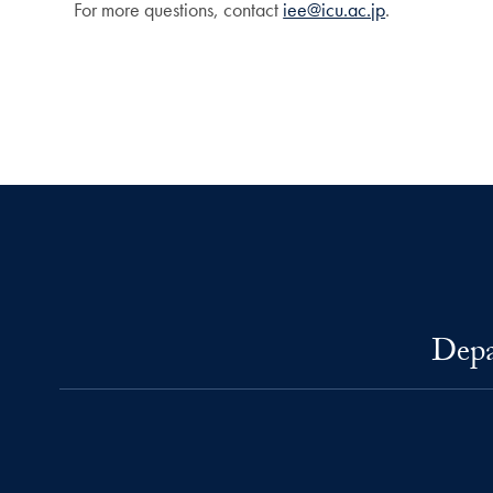
For more questions, contact
iee@icu.ac.jp
.
Depa