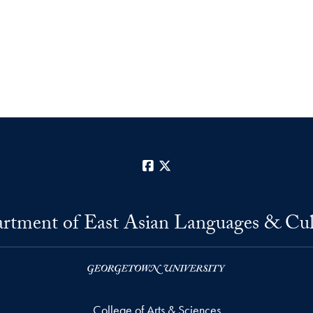
Facebook
X
rtment of East Asian Languages & Cul
College of Arts & Sciences