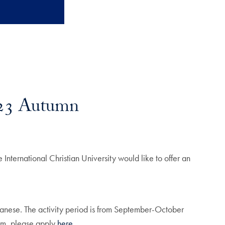
2023 Autumn
 International Christian University would like to offer an
panese. The activity period is from September-October
ram, please apply
here.