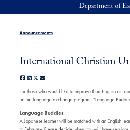
Skip to main content
Department of Ea
Announcements
International Christian 
Facebook
LinkedIn
X
E-mail
For those who would like to improve their English or Japan
online language exchange program, “Language Buddie
Language Buddies
A Japanese learner will be matched with an English lea
to February. Please decide when you will have sessions